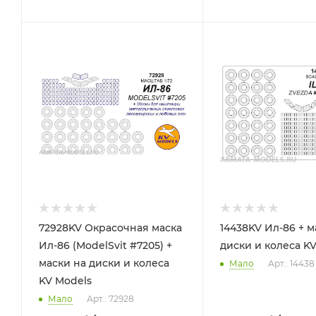
72928KV Окрасочная маска
14438KV Ил-86 + маски на
Ил-86 (ModelSvit #7205) +
диски и колеса K
маски на диски и колеса
Мало
Арт.: 14438
KV Models
Мало
Арт.: 72928