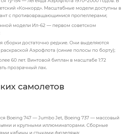
я Ту-154 — легенда Аэрофлота 1970–2000 годов. В
оветский «Конкорд». Масштабные модели доступны в
гигант с противовращающимися пропеллерами;
онной модели Ил-62 — первом советском
;
для сборки достаточно редкие. Они выделяются
аскраской Аэрофлота (синие полосы по борту);
олее 60 лет. Винтовой биплан в масштабе 1:72
ать прозрачный лак.
ких самолетов
я Boeing 747 — Jumbo Jet, Boeing 737 — массовый
ыльями и крупными иллюминаторами. Сборные
лами кабины и стыками фюзеляжа;