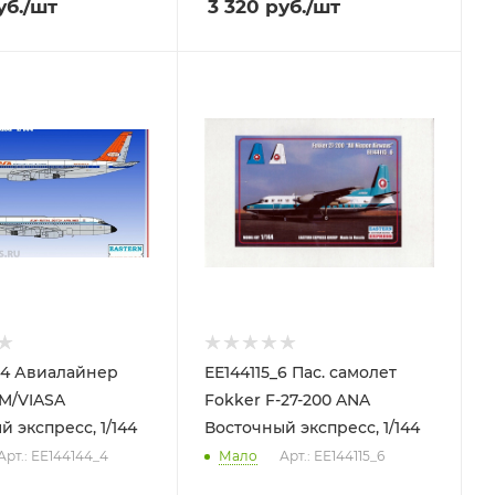
б.
/шт
3 320
руб.
/шт
_4 Авиалайнер
ЕЕ144115_6 Пас. самолет
M/VIASA
Fokker F-27-200 ANA
 экспресс, 1/144
Восточный экспресс, 1/144
Арт.: ЕЕ144144_4
Мало
Арт.: ЕЕ144115_6