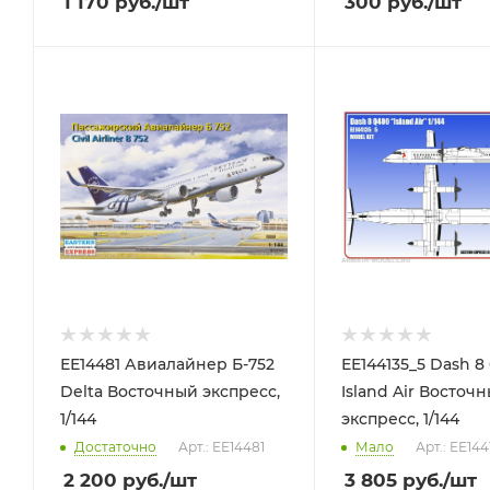
1 170
руб.
/шт
300
руб.
/шт
ЕЕ14481 Авиалайнер Б-752
ЕЕ144135_5 Dash 8
Delta Восточный экспресс,
Island Air Восточ
1/144
экспресс, 1/144
Достаточно
Арт.: ЕЕ14481
Мало
Арт.: ЕЕ144
2 200
руб.
/шт
3 805
руб.
/шт