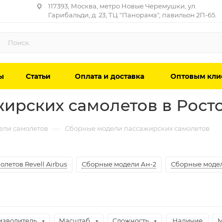
117393, Москва, метро Новые Черемушки, ул.
Гарибальди, д. 23, ТЦ "Панорама", павильон 2П-65.
ы
Статьи
Оплата и доставка
Оптовым кли
ирских самолетов в Рост
—
ели самолетов
Сборные модели пассажирских самолетов
летов Revell Airbus
Сборные модели Ан-2
Сборные моде
изводитель
Масштаб
Сложность
Наличие
М