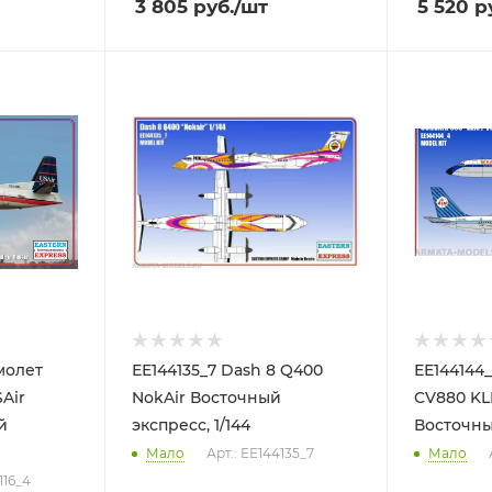
3 805
руб.
/шт
5 520
ру
амолет
ЕЕ144135_7 Dash 8 Q400
ЕЕ144144
Air
NokAir Восточный
CV880 KL
й
экспресс, 1/144
Восточный
Мало
Арт.: ЕЕ144135_7
Мало
116_4