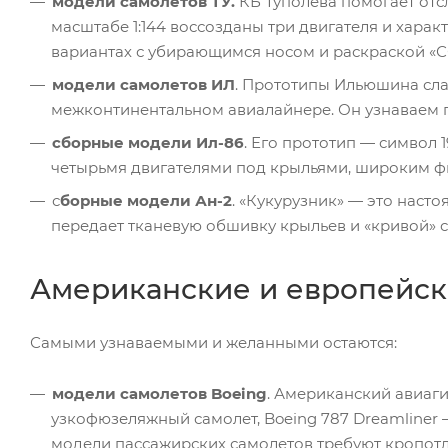
модели самолетов ТУ.
КБ Туполева помогает отсл
масштабе 1:144 воссозданы три двигателя и хара
вариантах с убирающимся носом и раскраской «С
модели самолетов ИЛ
. Прототипы Ильюшина сла
межконтинентальном авиалайнере. Он узнаваем п
сборные модели Ил-86
. Его прототип — символ 
четырьмя двигателями под крыльями, широким фю
с
борные модели Ан-2
. «Кукурузник» — это насто
передает тканевую обшивку крыльев и «кривой» с
Американские и европейск
Самыми узнаваемыми и желанными остаются:
модели самолетов Boeing
. Американский авиаги
узкофюзеляжный самолет, Boeing 787 Dreamline
модели пассажирских самолетов требуют кропотл