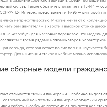
едить развитие советской авиации. Среди них выделяютс
ктерный силуэт. Также обратите внимание на Ту-144 — с
ССР-77112». Интерес представляет и Ту-95 — винтовой 
вились неприхотливостью. Многие мечтают о коллекци
о четырем двигателям в хвосте и высокой стойке шасси
1980-х, «аэробус» для массовых перевозок. Эти модели 
зеляжем с тремя рядами иллюминаторов, характерной р
ящая легенда, которая летает до сих пор и выпускается б
тартер. Для имитации стекол в кабине можно использов
ие сборные модели гражданс
гант отличается своими лайнерами. Особенно выделяютс
r — современный композитный лайнер с изогнутыми кр
ивой работы. Особенно потрудиться придется над стек