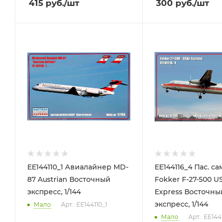
415
руб.
/шт
300
руб.
/шт
ЕЕ144110_1 Авиалайнер MD-
ЕЕ144116_4 Пас. с
87 Austrian Восточный
Fokker F-27-500 US
экспресс, 1/144
Express Восточны
экспресс, 1/144
Мало
Арт.: ЕЕ144110_1
Мало
Арт.: ЕЕ144