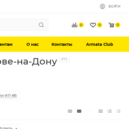
ВОЙТИ
0
0
0
ентам
О нас
Контакты
Armata Club
ове-на-Дону
610
ли ИЛ-86
одель