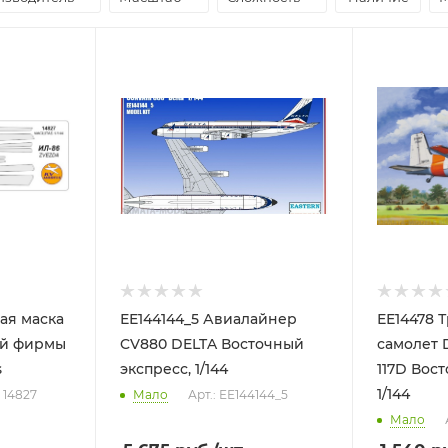
ая маска
ЕЕ144144_5 Авиалайнер
ЕЕ14478 
ей фирмы
CV880 DELTA Восточный
самолет 
s
экспресс, 1/144
117D Вос
1/144
: 14827
Мало
Арт.: ЕЕ144144_5
Мало