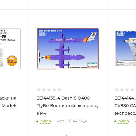
ЕЕ144135_4 Dash 8 Q400
ЕЕ144144
V Models
FlyBe Восточный экспресс,
CV880 CA
1/144
экспресс,
Мало
Арт.: ЕЕ144135_4
Мало