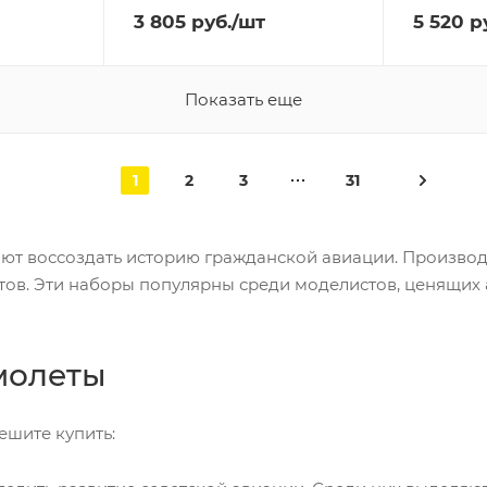
3 805
руб.
/шт
5 520
ру
Показать еще
1
2
3
31
ют воссоздать историю гражданской авиации. Произво
ов. Эти наборы популярны среди моделистов, ценящих 
молеты
ешите купить: