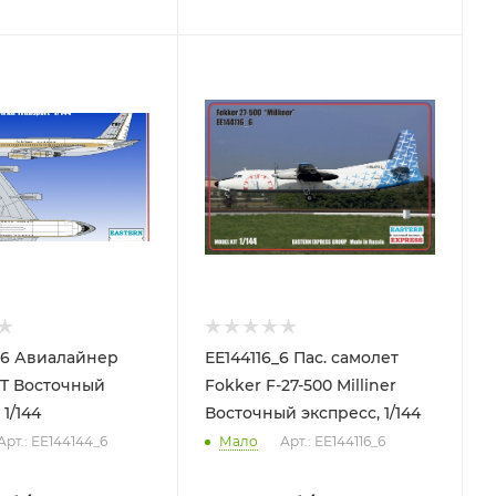
_6 Авиалайнер
ЕЕ144116_6 Пас. самолет
T Восточный
Fokker F-27-500 Milliner
 1/144
Восточный экспресс, 1/144
Арт.: ЕЕ144144_6
Мало
Арт.: ЕЕ144116_6