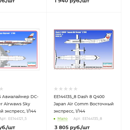
б.
/шт
1 940
руб.
/шт
_5 Авиалайнер DC-
ЕЕ144135_8 Dash 8 Q400
er Airwaws Sky
Japan Air Comm Восточный
 экспресс, 1/144
экспресс, 1/144
Арт.: ЕЕ144121_5
Мало
Арт.: ЕЕ144135_8
б.
/шт
3 805
руб.
/шт