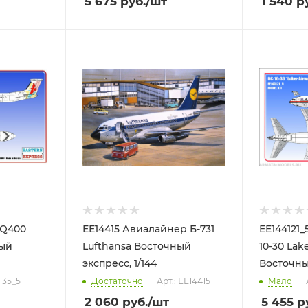
5 675
руб.
/шт
1 540
ру
 Q400
ЕЕ14415 Авиалайнер Б-731
ЕЕ144121
ный
Lufthansa Восточный
10-30 Lak
экспресс, 1/144
Восточный
135_5
Достаточно
Арт.: ЕЕ14415
Мало
2 060
руб.
/шт
5 455
ру