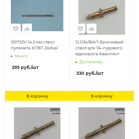
35175ZV 14,5 мм ствол
12.034/BАП Бронзовый
пулемета КПВТ Zedval
ствол для 1/4-пудового
единорога Аванпост
Много
Достаточно
295
руб.
/шт
330
руб.
/шт
В корзину
В корзину