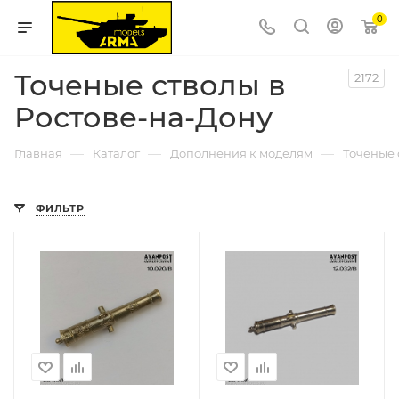
0
Точеные стволы в
2172
Ростове-на-Дону
—
—
—
Главная
Каталог
Дополнения к моделям
Точеные 
ФИЛЬТР