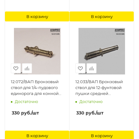
В корзину
В корзину
12.072/BАП Бронзовый
12.033/BАП Бронзовый
ствол для 1/4-пудового
ствол для 12-фунтовой
единорога для конной
пушки средней
артиллерии Аванпост
пропорции Аванпост
Достаточно
Достаточно
330
руб.
/шт
330
руб.
/шт
В корзину
В корзину