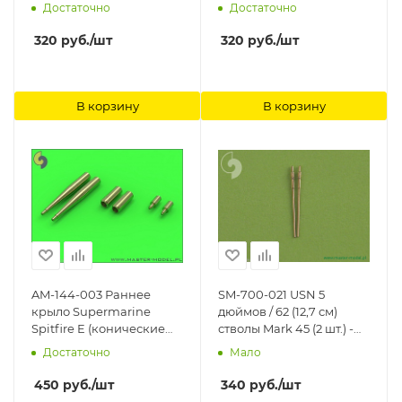
Грибоваля Аванпост
Аванпост
Достаточно
Достаточно
320
руб.
/шт
320
руб.
/шт
В корзину
В корзину
AM-144-003 Раннее
SM-700-021 USN 5
крыло Supermarine
дюймов / 62 (12,7 см)
Spitfire E (конические
стволы Mark 45 (2 шт.) -
обтекатели) - Hispano 20
класс USN Arleigh Burke,
Достаточно
Мало
мм и Browning .50cal в
корейский KDX II, класс
обтекателях MASTER
Japan Kongo MASTER
450
руб.
/шт
340
руб.
/шт