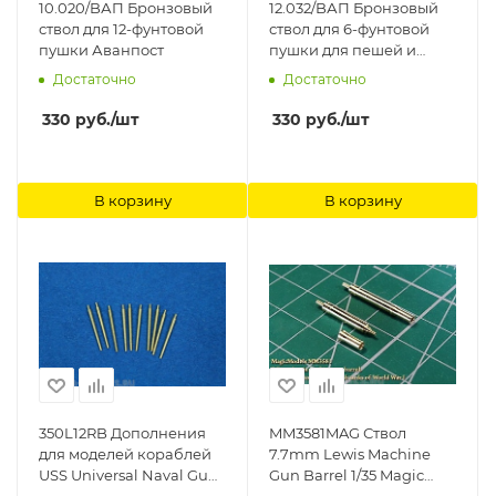
10.020/BАП Бронзовый
12.032/BАП Бронзовый
ствол для 12-фунтовой
ствол для 6-фунтовой
пушки Аванпост
пушки для пешей и
конной артиллерии
Достаточно
Достаточно
Аванпост
330
руб.
/шт
330
руб.
/шт
В корзину
В корзину
350L12RB Дополнения
MM3581MAG Ствол
для моделей кораблей
7.7mm Lewis Machine
USS Universal Naval Gun;
Gun Barrel 1/35 Magic