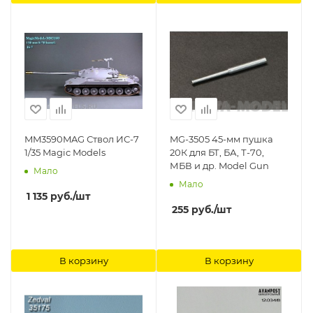
MM3590MAG Ствол ИС-7
MG-3505 45-мм пушка
1/35 Magic Models
20К для БТ, БА, Т-70,
МБВ и др. Model Gun
Мало
Мало
1 135
руб.
/шт
255
руб.
/шт
В корзину
В корзину