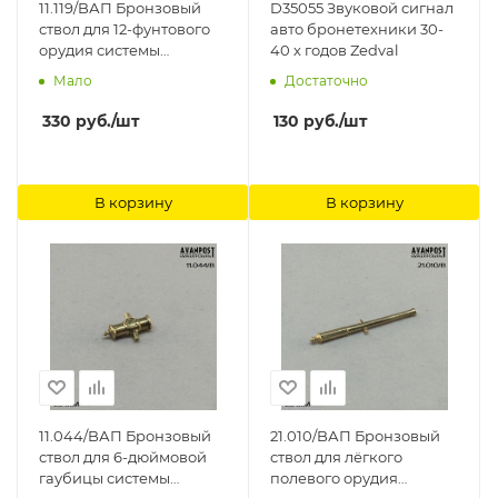
11.119/BАП Бронзовый
D35055 Звуковой сигнал
ствол для 12-фунтового
авто бронетехники 30-
орудия системы
40 х годов Zedval
Грибоваля Аванпост
Мало
Достаточно
330
руб.
/шт
130
руб.
/шт
В корзину
В корзину
11.044/BАП Бронзовый
21.010/BАП Бронзовый
ствол для 6-дюймовой
ствол для лёгкого
гаубицы системы
полевого орудия