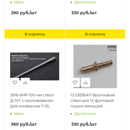
5 (127mm) L/38 (10 Pcs.)
Models
Мало
Достаточно
RB Model
290
руб.
/шт
330
руб.
/шт
В корзину
В корзину
3516-6MP 100 мм ствол
12.035/BАП Бронзовый
Д-10Т с противовесом.
ствол для 12-фунтовой
Для конверсии T-55
пушки меньшей
'Tamiya' №35257 в T-54Б(
пропорции Аванпост
Мало
Достаточно
T-54 образца 1956).
Канал ствола с
360
руб.
/шт
330
руб.
/шт
нарезами Model Point